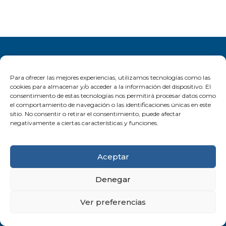
93 395 29 07
Para ofrecer las mejores experiencias, utilizamos tecnologías como las
cookies para almacenar y/o acceder a la información del dispositivo. El
consentimiento de estas tecnologías nos permitirá procesar datos como
el comportamiento de navegación o las identificaciones únicas en este
sitio. No consentir o retirar el consentimiento, puede afectar
negativamente a ciertas características y funciones.
automatismos@ctautomatismos.com
Aceptar
Denegar
© 2026 CT Automatismos y Procesos S.L. Todos los
derechos reservados.
Condiciones de uso
-
Política de
Ver preferencias
cookies
-
Política de privacidad de redes sociales